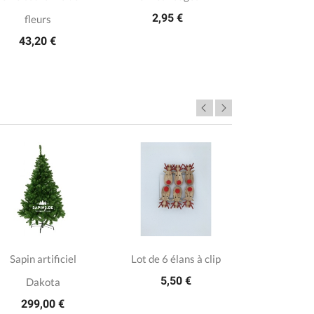
2,95 €
fleurs
43,20 €
Sapin artificiel
Lot de 6 élans à clip
Bougie 
5,50 €
Dakota
givré
299,00 €
10,5