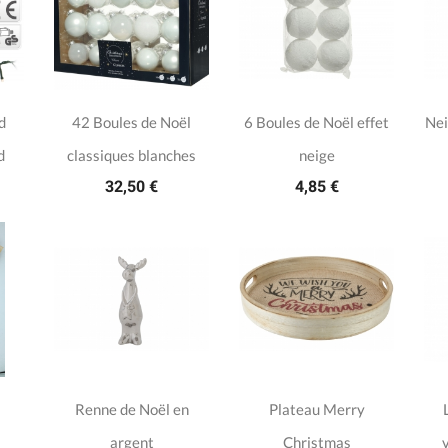
d
42 Boules de Noël
6 Boules de Noël effet
Nei
d
classiques blanches
neige
32,50 €
4,85 €
Renne de Noël en
Plateau Merry
argent
Christmas