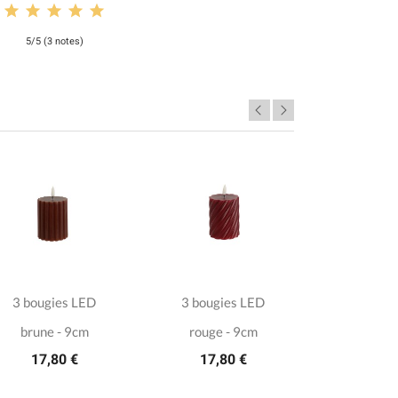
5/5 (3 notes)
3 bougies LED
3 bougies LED
Gouttes p
brune - 9cm
rouge - 9cm
paille
17,80 €
17,80 €
7,7