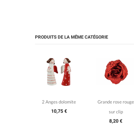
PRODUITS DE LA MÊME CATÉGORIE
 Bleue
2 Anges dolomite
Grande rose rouge
10,75 €
s perles sur
sur clip
8,20 €
clip
45 €