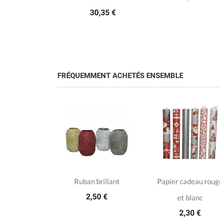
30,35 €
FRÉQUEMMENT ACHETÉS ENSEMBLE
les AAA
Ruban brillant
Papier cadeau roug
10 €
2,50 €
et blanc
2,30 €