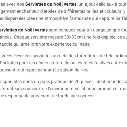
ces avec nos
Serviettes de Noël vertes
, un ajout délicieux à tout
gement enchanteur d'étoiles de différentes tailles et couleurs, y 
es dispersées crée une atmosphère fantaisiste qui capture parfai
erviettes de Noël vertes
sont conçues pour un usage unique tou
acances. Chaque serviette mesure 33x33cm une fois dépliée, ce qui
tactile qui améliore votre expérience culinaire.
uivrées élève ces serviettes au-delà des fournitures de fête ordina
rfaites pour les dîners en famille ou les fêtes festives entre ami
haussent tout repas pendant la saison de Noël.
disponibles dans un pack pratique de 20 pièces, idéal pour des
sommateurs soucieux de l'environnement, chaque produit est mar
ce responsable provenant de forêts bien gérées.