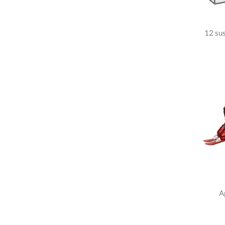
12 su
A