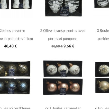
Cloches en verre
2 Olives transparentes avec
3 Boule
ne et paillettes 11cm
perles et pompons
perlée
46,40 €
9,66 €
10,50 €
oules noires/bleues
2x3 Boules, caramel et
6 Boules