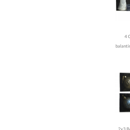
4 
balanti
2x3 B