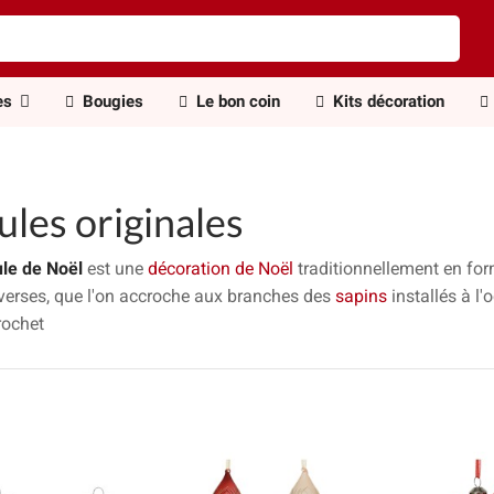
es
Bougies
Le bon coin
Kits décoration
ules originales
le de Noël
est une
décoration de Noël
traditionnellement en fo
iverses, que l'on accroche aux branches des
sapins
installés à l'
rochet