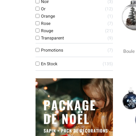
Noir
3
Or
12
Orange
1
Rose
7
Rouge
21
Transparent
9
Promotions
7
Boule
En Stock
135