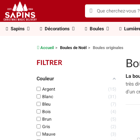
Sapins
Décorations
Boules
Lumièr
Accueil
Boules de Noël
Boules originales
Bo
FILTRER
La bou
Couleur
très d
Argent
15
d'un c
Blanc
31
Bleu
7
Bois
4
Brun
5
Gris
2
Mauve
3