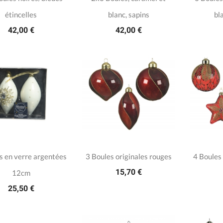
étincelles
blanc, sapins
bl
42,00 €
42,00 €
s en verre argentées
3 Boules originales rouges
4 Boules
15,70 €
12cm
25,50 €