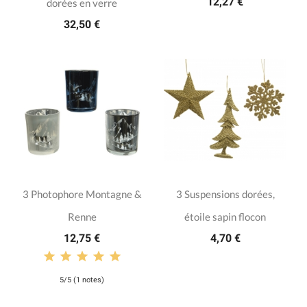
12,27 €
dorées en verre
32,50 €
3 Photophore Montagne &
3 Suspensions dorées,
Renne
étoile sapin flocon
12,75 €
4,70 €
5/5 (1 notes)