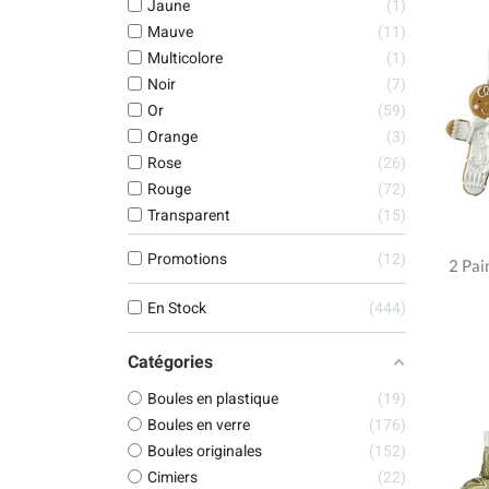
Jaune
1
Mauve
11
Multicolore
1
Noir
7
Or
59
Orange
3
Rose
26
Rouge
72
Transparent
15
Promotions
12
2 Pai
En Stock
444
Catégories
Boules en plastique
19
Boules en verre
176
Boules originales
152
Cimiers
22