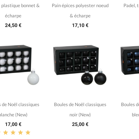
 plastique bonnet &
Pain épices polyester noeud
Padel, 
écharpe
& écharpe
24,50 €
17,10 €
 de Noël classiques
Boules de Noël classiques
Boules d
blanche (New)
noir (New)
ble
17,00 €
25,00 €