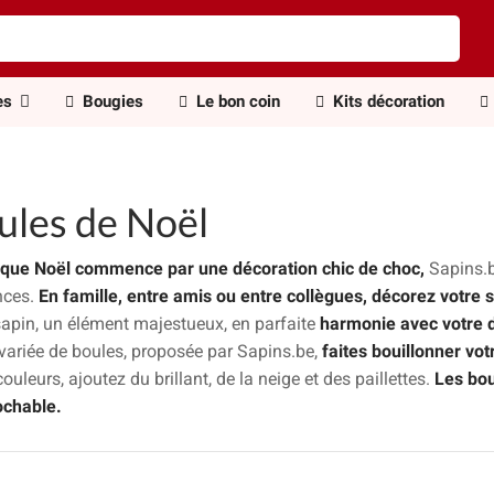
es
Bougies
Le bon coin
Kits décoration
ules de Noël
 que Noël commence par une décoration chic de choc,
Sapins.b
nces.
En famille, entre amis ou entre collègues, décorez votre 
sapin, un élément majestueux, en parfaite
harmonie avec votre d
e variée de boules, proposée par Sapins.be,
faites bouillonner votr
couleurs, ajoutez du brillant, de la neige et des paillettes.
Les bou
ochable.