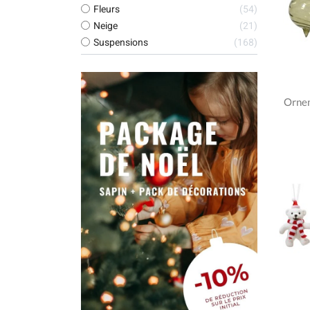
Fleurs
54
Neige
21
Suspensions
168
Ornem