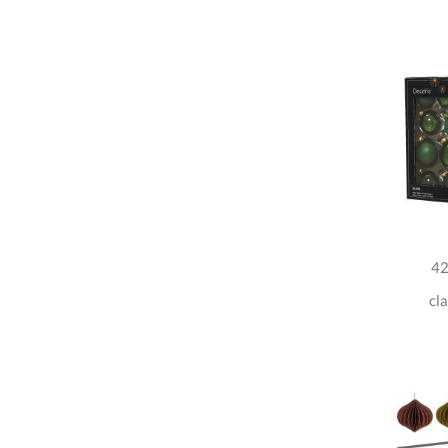
42
cl