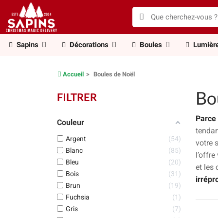
Sapins
Décorations
Boules
Lumièr
Accueil
Boules de Noël
Bo
FILTRER
Parce
Couleur
tenda
Argent
54
votre 
Blanc
85
l’offr
Bleu
20
et les 
Bois
31
irrépr
Brun
19
Fuchsia
1
Gris
7