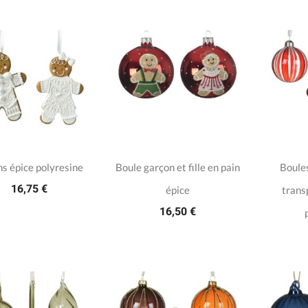
ns épice polyresine
Boule garçon et fille en pain
Boules
16,75 €
épice
trans
16,50 €