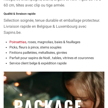
60 cm
, têtes avec
clip
ou
tige armée
.
Qualité & livraison rapide
Sélection soignée,
tenue durable
et emballage protecteur.
Livraison rapide
en Belgique & Luxembourg avec
Sapins.be
.
Poinsettias
,
roses
,
magnolias
, baies & feuillages
Picks
, fleurs à
pince
,
stems
souples
Finitions
pailletées
,
métallisées
,
givrées
Parfait pour sapins de Noël , tables, vitrines et couronnes
Service client belge & expédition rapide