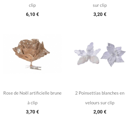
clip
sur clip
6,10 €
3,20 €
Rose de Noël artificielle brune
2 Poinsettias blanches en
à clip
velours sur clip
3,70 €
2,00 €