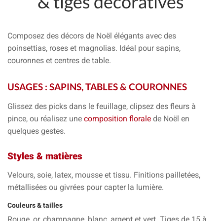
& tiges décoratives
Composez des décors de Noël élégants avec des
poinsettias
,
roses
et
magnolias
. Idéal pour
sapins
,
couronnes
et
centres de table
.
USAGES : SAPINS, TABLES & COURONNES
Glissez des
picks
dans le feuillage, clipsez des
fleurs à
pince
, ou réalisez une
composition florale
de Noël en
quelques gestes.
Styles & matières
Velours
,
soie
,
latex
,
mousse
et tissu. Finitions
pailletées
,
métallisées
ou
givrées
pour capter la lumière.
Couleurs & tailles
Rouge,
or
,
champagne
,
blanc
,
argent
et
vert
. Tiges de
15 à