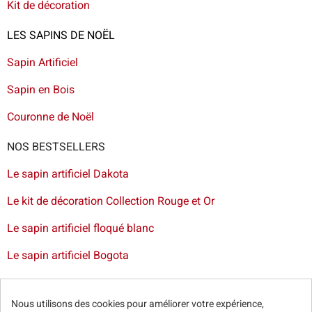
Kit de décoration
LES SAPINS DE NOËL
Sapin Artificiel
Sapin en Bois
Couronne de Noël
NOS BESTSELLERS
Le sapin artificiel Dakota
Le kit de décoration Collection Rouge et Or
Le sapin artificiel floqué blanc
Le sapin artificiel Bogota
Livraison de sapin à Lille
-
Livraison de sapin artificiel à
Paris
-
Livraison de votre sapin à Nantes
-
Livraison de
Nous utilisons des cookies pour améliorer votre expérience,