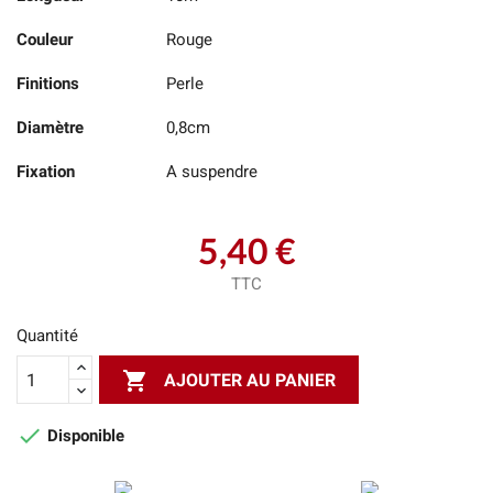
Couleur
Rouge
Finitions
Perle
Diamètre
0,8cm
Fixation
A suspendre
5,40 €
TTC
Quantité

AJOUTER AU PANIER

Disponible