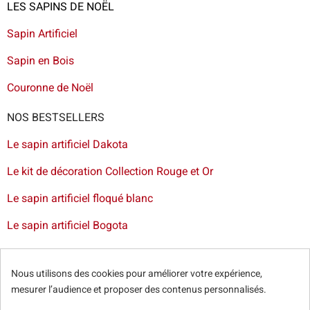
LES SAPINS DE NOËL
Sapin Artificiel
Sapin en Bois
Couronne de Noël
NOS BESTSELLERS
Le sapin artificiel Dakota
Le kit de décoration Collection Rouge et Or
Le sapin artificiel floqué blanc
Le sapin artificiel Bogota
Livraison de sapin à Lille
-
Livraison de sapin artificiel à
Paris
-
Livraison de votre sapin à Nantes
-
Livraison de
Nous utilisons des cookies pour améliorer votre expérience,
sapin artificiel à Bordeaux
mesurer l’audience et proposer des contenus personnalisés.