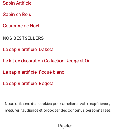
Sapin Artificiel
Sapin en Bois
Couronne de Noël
NOS BESTSELLERS
Le sapin artificiel Dakota
Le kit de décoration Collection Rouge et Or
Le sapin artificiel floqué blanc
Le sapin artificiel Bogota
Livraison de sapin à Lille
-
Livraison de sapin artificiel à
Paris
-
Livraison de votre sapin à Nantes
-
Livraison de
Nous utilisons des cookies pour améliorer votre expérience,
sapin artificiel à Bordeaux
mesurer l’audience et proposer des contenus personnalisés.
Rejeter