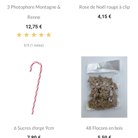
3 Photophore Montagne &
Rose de Noël rouge à clip
4,15 €
Renne
12,75 €
5/5 (1 notes)
6 Sucres d'orge 9cm
48 Flocons en bois
7,80 €
5,50 €