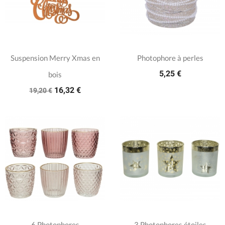
Suspension Merry Xmas en
Photophore à perles
5,25 €
bois
16,32 €
19,20 €
6 Photophores
3 Photophores étoiles