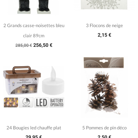
2 Grands casse-noisettes bleu
3 Flocons de neige
2,15 €
clair 89cm
256,50 €
285,00 €
24 Bougies led chauffe plat
5 Pommes de pin déco
29,95 €
2,50 €