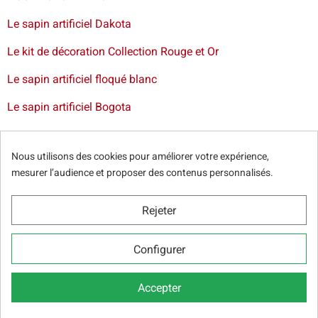
Le sapin artificiel Dakota
Le kit de décoration Collection Rouge et Or
Le sapin artificiel floqué blanc
Le sapin artificiel Bogota
Livraison de sapin à Lille
-
Livraison de sapin artificiel à
Paris
-
Livraison de votre sapin à Nantes
-
Livraison de
Nous utilisons des cookies pour améliorer votre expérience,
sapin artificiel à Bordeaux
mesurer l’audience et proposer des contenus personnalisés.
Rejeter
© Sapins.fr 2025 -
Conditions générales
-
Politique de
Configurer
confidentialité
-
Cookie Relevé
-
Nos partenaires web
Accepter