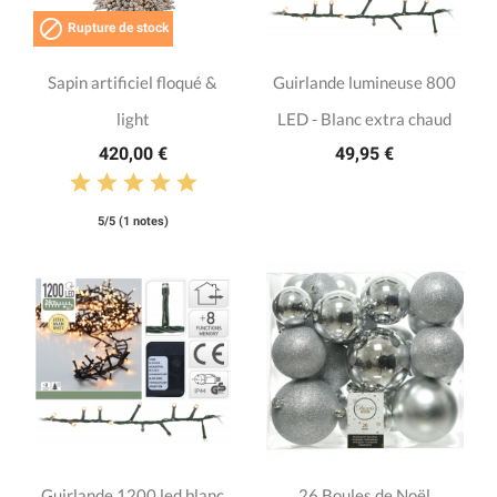

Rupture de stock
Sapin artificiel floqué &
Guirlande lumineuse 800
light
LED - Blanc extra chaud
420,00 €
49,95 €
5/5 (1 notes)
Guirlande 1200 led blanc
26 Boules de Noël