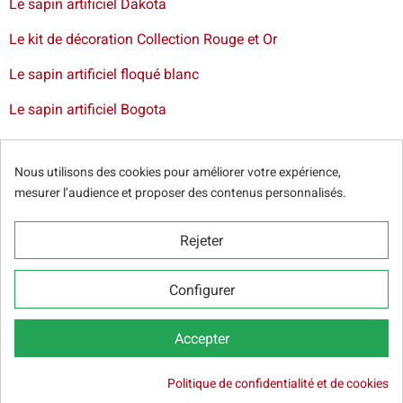
Le sapin artificiel Dakota
Le kit de décoration Collection Rouge et Or
Le sapin artificiel floqué blanc
Le sapin artificiel Bogota
Livraison de sapin à Lille
-
Livraison de sapin artificiel à
Paris
-
Livraison de votre sapin à Nantes
-
Livraison de
Nous utilisons des cookies pour améliorer votre expérience,
sapin artificiel à Bordeaux
mesurer l’audience et proposer des contenus personnalisés.
Rejeter
© Sapins.fr 2025 -
Conditions générales
-
Politique de
Configurer
confidentialité
-
Cookie Relevé
-
Nos partenaires web
Accepter

Politique de confidentialité et de cookies
AJOUTER AU PANIER
41,00 €