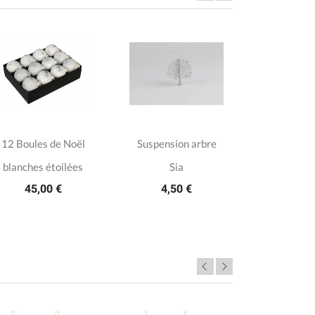
12 Boules de Noël
Suspension arbre
6 Sucres d
7,8
blanches étoilées
Sia
45,00 €
4,50 €