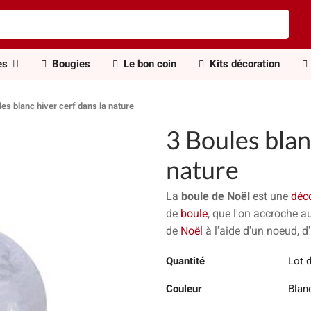
es
Bougies
Le bon coin
Kits décoration
les blanc hiver cerf dans la nature
3 Boules blan
nature
La
boule de Noël
est une
déc
de
boule
, que l'on accroche 
de
Noël
à l'aide d'un noeud, d
Quantité
Lot 
Couleur
Blanc