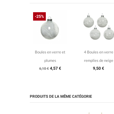
-25%
es en verre
Boules en verre et
4 Boules en verre
e de neige
plumes
remplies de neige
,00 €
4,57 €
9,50 €
6,10 €
PRODUITS DE LA MÊME CATÉGORIE