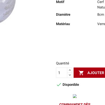
Motif
Cerf
Natu
Diamètre
8cm
Matériau
Verr
Quantité

AJOUTER 

Disponible
COMMANDEZ DÈS