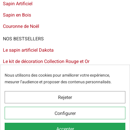
Sapin Artificiel
Sapin en Bois
Couronne de Noël
NOS BESTSELLERS
Le sapin artificiel Dakota
Le kit de décoration Collection Rouge et Or
Le sapin artificiel floqué blanc
Nous utilisons des cookies pour améliorer votre expérience,
mesurer l’audience et proposer des contenus personnalisés.
Le sapin artificiel Bogota
Livraison de sapin à Lille
-
Livraison de sapin artificiel à
Rejeter
Paris
-
Livraison de votre sapin à Nantes
-
Livraison de
sapin artificiel à Bordeaux
Configurer
Accepter