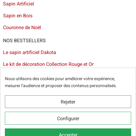
Sapin Artificiel
Sapin en Bois
Couronne de Noël
NOS BESTSELLERS
Le sapin artificiel Dakota
Le kit de décoration Collection Rouge et Or
Le sapin artificiel floqué blanc
Nous utilisons des cookies pour améliorer votre expérience,
mesurer l’audience et proposer des contenus personnalisés.
Le sapin artificiel Bogota
Livraison de sapin à Lille
-
Livraison de sapin artificiel à
Rejeter
Paris
-
Livraison de votre sapin à Nantes
-
Livraison de
sapin artificiel à Bordeaux
Configurer
Accepter