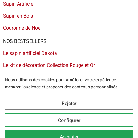
Sapin Artificiel
Sapin en Bois
Couronne de Noël
NOS BESTSELLERS
Le sapin artificiel Dakota
Le kit de décoration Collection Rouge et Or
Le sapin artificiel floqué blanc
Nous utilisons des cookies pour améliorer votre expérience,
mesurer l’audience et proposer des contenus personnalisés.
Le sapin artificiel Bogota
Livraison de sapin à Lille
-
Livraison de sapin artificiel à
Rejeter
Paris
-
Livraison de votre sapin à Nantes
-
Livraison de
sapin artificiel à Bordeaux
Configurer
Accepter