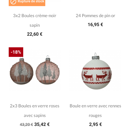

Rupture de stock
3x2 Boules crème-noir
24 Pommes de pin or
16,95 €
sapin
22,60 €
-18%
2x3 Boules en verre roses
Boule en verre avec rennes
avec sapins
rouges
35,42 €
2,95 €
43,20 €