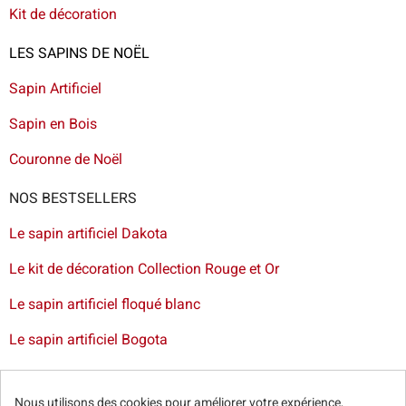
Kit de décoration
LES SAPINS DE NOËL
Sapin Artificiel
Sapin en Bois
Couronne de Noël
NOS BESTSELLERS
Le sapin artificiel Dakota
Le kit de décoration Collection Rouge et Or
Le sapin artificiel floqué blanc
Le sapin artificiel Bogota
Livraison de sapin à Lille
-
Livraison de sapin artificiel à
Paris
-
Livraison de votre sapin à Nantes
-
Livraison de
Nous utilisons des cookies pour améliorer votre expérience,