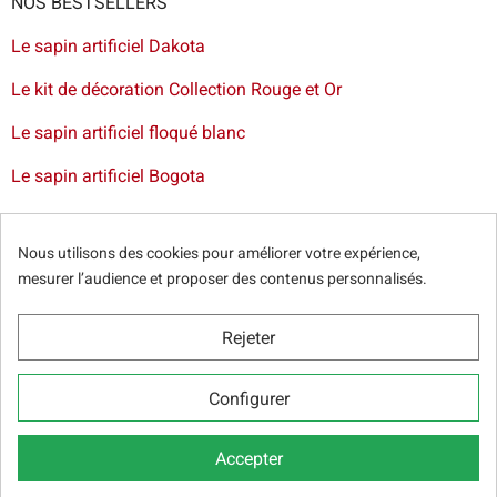
NOS BESTSELLERS
Le sapin artificiel Dakota
Le kit de décoration Collection Rouge et Or
Le sapin artificiel floqué blanc
Le sapin artificiel Bogota
Livraison de sapin à Lille
-
Livraison de sapin artificiel à
Paris
-
Livraison de votre sapin à Nantes
-
Livraison de
Nous utilisons des cookies pour améliorer votre expérience,
sapin artificiel à Bordeaux
mesurer l’audience et proposer des contenus personnalisés.
Rejeter
© Sapins.fr 2025 -
Conditions générales
-
Politique de
Configurer
confidentialité
-
Cookie Relevé
-
Nos partenaires web
Accepter
24,00 €