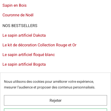
Sapin en Bois
Couronne de Noël
NOS BESTSELLERS
Le sapin artificiel Dakota
Le kit de décoration Collection Rouge et Or
Le sapin artificiel floqué blanc
Le sapin artificiel Bogota
Livraison de sapin à Lille
-
Livraison de sapin artificiel à
Paris
-
Livraison de votre sapin à Nantes
-
Livraison de
Nous utilisons des cookies pour améliorer votre expérience,
sapin artificiel à Bordeaux
mesurer l’audience et proposer des contenus personnalisés.
Rejeter
© Sapins.fr 2025 -
Conditions générales
-
Politique de