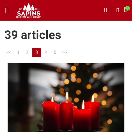
39 articles
<<
1
2
3
4
5
>>