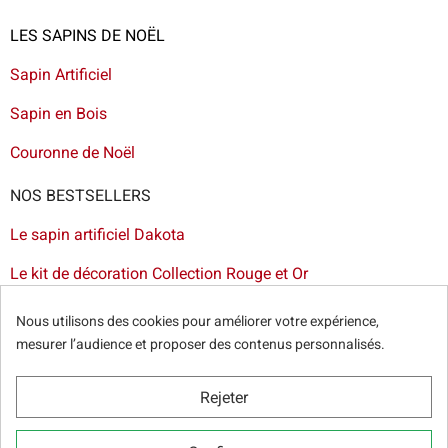
LES SAPINS DE NOËL
Sapin Artificiel
Sapin en Bois
Couronne de Noël
NOS BESTSELLERS
Le sapin artificiel Dakota
Le kit de décoration Collection Rouge et Or
Le sapin artificiel floqué blanc
Nous utilisons des cookies pour améliorer votre expérience,
mesurer l’audience et proposer des contenus personnalisés.
Le sapin artificiel Bogota
Livraison de sapin à Lille
-
Livraison de sapin artificiel à
Rejeter
Paris
-
Livraison de votre sapin à Nantes
-
Livraison de
sapin artificiel à Bordeaux