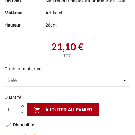
Finitions
Naturel ou Enneigé ou Brumeux ou Gelé
Matériau
Artificiel
Hauteur
28cm
21,10 €
TTC
Couleur mini arbre
Quantité

AJOUTER AU PANIER

Disponible