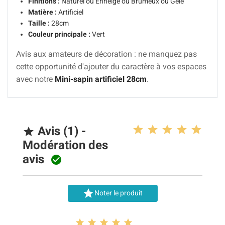
Finitions :
Naturel ou Enneigé ou Brumeux ou Gelé
Matière :
Artificiel
Taille :
28cm
Couleur principale :
Vert
Avis aux amateurs de décoration : ne manquez pas
cette opportunité d'ajouter du caractère à vos espaces
avec notre
Mini-sapin artificiel 28cm
.
Avis (1) -

Modération des
avis


Noter le produit




