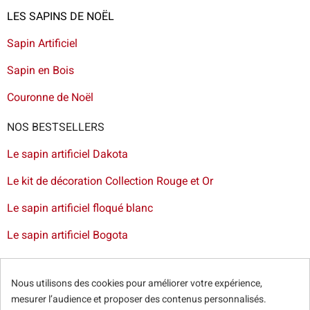
LES SAPINS DE NOËL
Sapin Artificiel
Sapin en Bois
Couronne de Noël
NOS BESTSELLERS
Le sapin artificiel Dakota
Le kit de décoration Collection Rouge et Or
Le sapin artificiel floqué blanc
Le sapin artificiel Bogota
Livraison de sapin à Lille
-
Livraison de sapin artificiel à
Paris
-
Livraison de votre sapin à Nantes
-
Livraison de
Nous utilisons des cookies pour améliorer votre expérience,
sapin artificiel à Bordeaux
mesurer l’audience et proposer des contenus personnalisés.