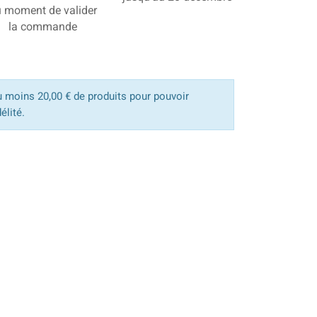
 moment de valider
la commande
u moins 20,00 € de produits pour pouvoir
élité.