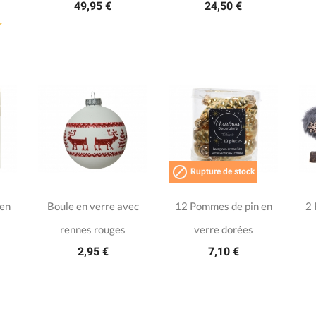
49,95 €
24,50 €

Rupture de stock
 en
Boule en verre avec
12 Pommes de pin en
2 
rennes rouges
verre dorées
2,95 €
7,10 €