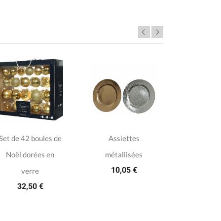
Set de 42 boules de
Assiettes
16 Boules 
Noël dorées en
métallisées
Noël brill
10,05 €
22,0
verre
32,50 €