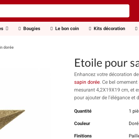
es
Bougies
Le bon coin
Kits décoration
in dorée
Etoile pour s
Enhancez votre décoration d
sapin dorée
. Ce bel ornement 
mesurant 4,2X19X19 cm, et es
pour ajouter de l'élégance et d
Quantité
1 pi
Couleur
Doré
Finitions
Paill