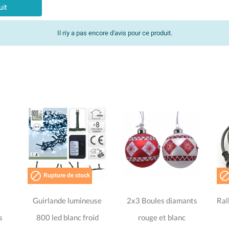
uit
Il n'y a pas encore d'avis pour ce produit.

Rupture de stock
Guirlande lumineuse
2x3 Boules diamants
Ral
s
800 led blanc froid
rouge et blanc