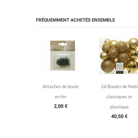
FRÉQUEMMENT ACHETÉS ENSEMBLE
artificiel
Attaches de boule
26 Boules de Noël
kota
en fer
classiques or
,00 €
2,00 €
plastique
40,50 €
otes)