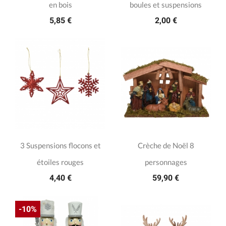
en bois
boules et suspensions
5,85 €
2,00 €
3 Suspensions flocons et
Crèche de Noël 8
étoiles rouges
personnages
4,40 €
59,90 €
-10%