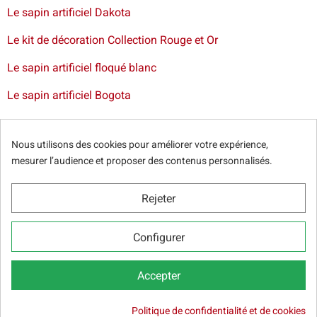
Le sapin artificiel Dakota
Le kit de décoration Collection Rouge et Or
Le sapin artificiel floqué blanc
Le sapin artificiel Bogota
Livraison de sapin à Lille
-
Livraison de sapin artificiel à
Paris
-
Livraison de votre sapin à Nantes
-
Livraison de
Nous utilisons des cookies pour améliorer votre expérience,
sapin artificiel à Bordeaux
mesurer l’audience et proposer des contenus personnalisés.
Rejeter
© Sapins.fr 2025 -
Conditions générales
-
Politique de
Configurer
confidentialité
-
Cookie Relevé
-
Nos partenaires web
Accepter

Politique de confidentialité et de cookies
AJOUTER AU PANIER
25,50 €